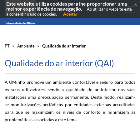
Este website utiliza cookies para lhe proporcionar uma
x
melhor experiência de navegação.
Ao utilizar o website está
Aceitar
a consentir o uso de cookies.
PT
>
Ambiente
>
Qualidade do ar interior
Qua​lidade do ar interior (QAI)
​
​​A UMinho promove um ambiente confortável e seguro para todos
os seus utilizadores, sendo a qualidade do ar interior nas suas
instalações uma preocupação pe​rmanente. Deste modo​​, realizam-
se monit​orizações periódicas​ por entidades externas acreditadas
para que se maximizem os níveis de conforto e min​imizem as
problemáticas associadas a este tema.