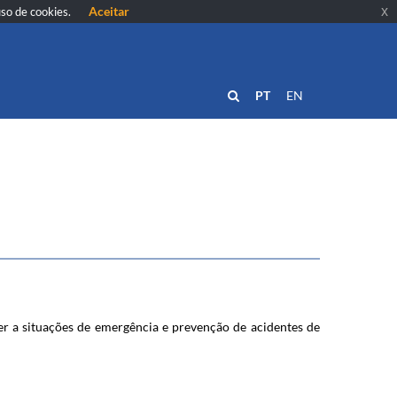
Aceitar
x
uso de cookies.
PT
EN
a situações de emergência e prevenç​​ão de​ ac​identes de